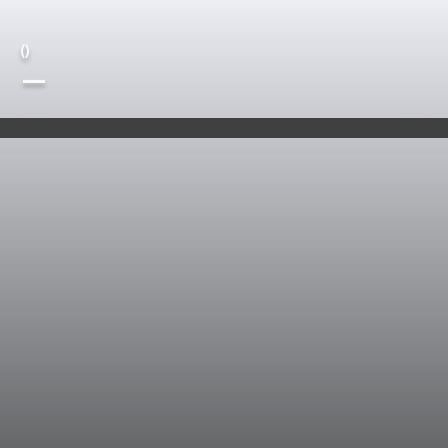
(
)
—