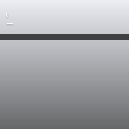
(
)
—