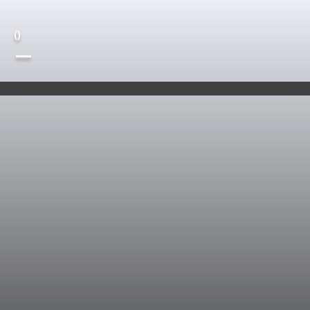
(
)
—