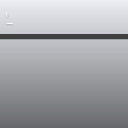
(
)
—