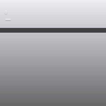
(
)
—