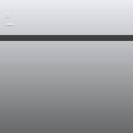
(
)
—