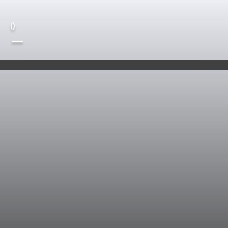
(
)
—