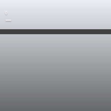
(
)
—