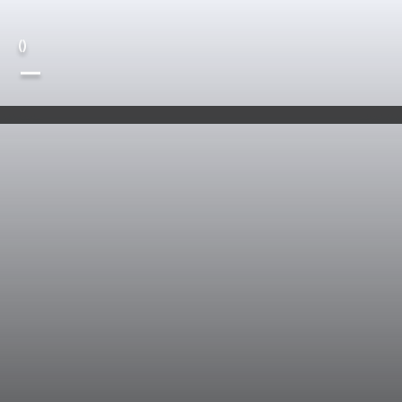
(
)
—