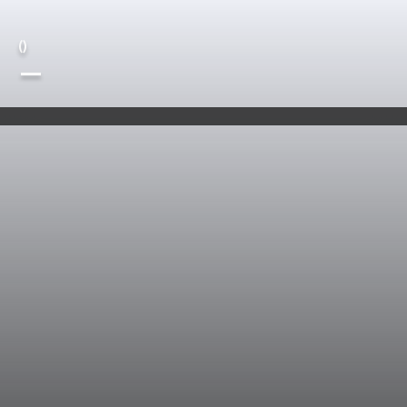
(
)
—