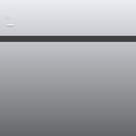
(
)
—