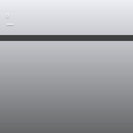
(
)
—