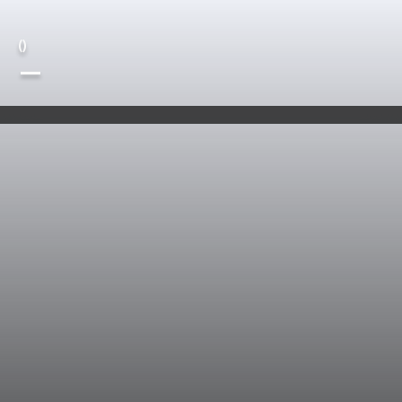
(
)
—