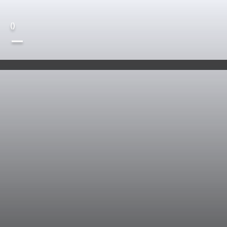
(
)
—